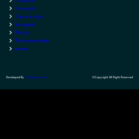
Productie
Transport
Trips en uitjes
Vastgoed
Welzijn
Werkzaamheden
wonen
Developed By
Themegrove.com
©Copyright All Right Reserved