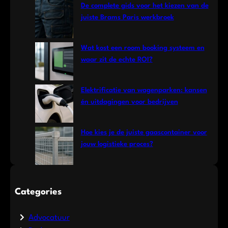
De complete gids voor het kiezen van de
juiste Brams Paris werkbroek
Wat kost een room booking systeem en
waar zit de echte ROI?
Elektrificatie van wagenparken: kansen
én uitdagingen voor bedrijven
Hoe kies je de juiste gaascontainer voor
jouw logistieke proces?
Categories
Advocatuur