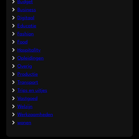
Budget
Business
Digitaal
Educatie
Fashion
Food
Hospitality
Opleidingen
Overig
Productie
Transport
Trips en uitjes
Vastgoed
Welzijn
Werkzaamheden
wonen