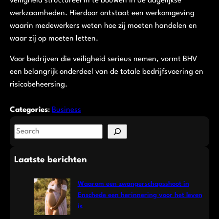
veiligheid structureel in te bouwen in de dagelijkse
werkzaamheden. Hierdoor ontstaat een werkomgeving
waarin medewerkers weten hoe zij moeten handelen en
waar zij op moeten letten.
Voor bedrijven die veiligheid serieus nemen, vormt BHV
een belangrijk onderdeel van de totale bedrijfsvoering en
risicobeheersing.
Categories
:
Business
S
e
a
Laatste berichten
r
c
Waarom een zwangerschapsshoot in
h
Enschede een herinnering voor het leven
is