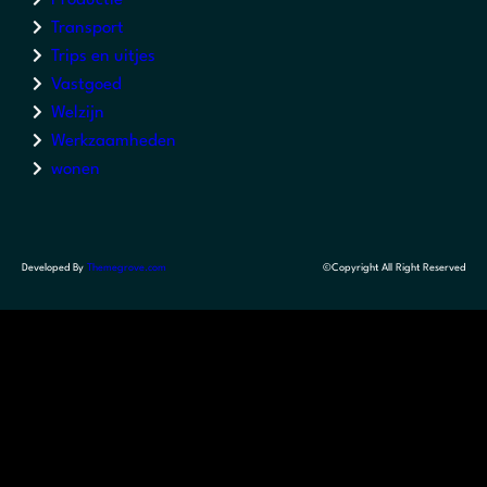
Transport
Trips en uitjes
Vastgoed
Welzijn
Werkzaamheden
wonen
Developed By
Themegrove.com
©Copyright All Right Reserved