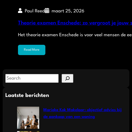
Paul Reed
maart 25, 2026
Theorie examen Enschede: zo vergroot je jouw 
Het theorie examen Enschede is voor veel mensen de eers
Read More
S
e
a
Laatste berichten
r
c
Marieke Kok Makelaar: objectief advies bij
h
de aankoop van een woning