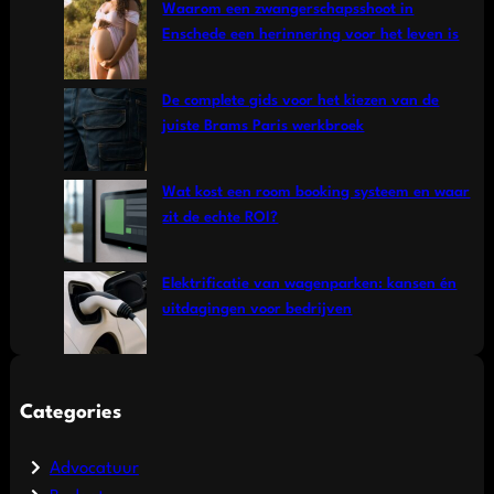
Waarom een zwangerschapsshoot in
Enschede een herinnering voor het leven is
De complete gids voor het kiezen van de
juiste Brams Paris werkbroek
Wat kost een room booking systeem en waar
zit de echte ROI?
Elektrificatie van wagenparken: kansen én
uitdagingen voor bedrijven
Categories
Advocatuur