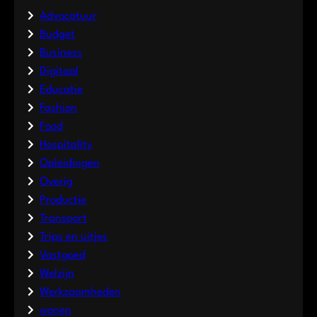
Advocatuur
Budget
Business
Digitaal
Educatie
Fashion
Food
Hospitality
Opleidingen
Overig
Productie
Transport
Trips en uitjes
Vastgoed
Welzijn
Werkzaamheden
wonen