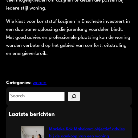
veel mogelijkheden om kozijnen te kiezen die passen bij
iedere stijl woning.
Wie kiest voor kunststof kozijnen in Enschede investeert in
een duurzame oplossing die jarenlang voordelen biedt.
Met goed advies en professionele plaatsing kan de woning
worden verbeterd op het gebied van comfort, uitstraling
en energieverbruik.
Categories
:
wonen
S
e
a
Laatste berichten
r
c
Marieke Kok Makelaar: objectief advies
h
bij de aankoop van een woning