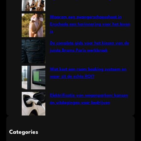
Waarom een zwangerschapsshoot in
Enschede een herinnering voor het leven
is
De complete gids voor het kiezen van de
juiste Brams Paris werkbroek
Wat kost een room booking systeem en
waar zit de echte ROI?
Elektrificatie van wagenparken: kansen
én uitdagingen voor bedrijven
Categories