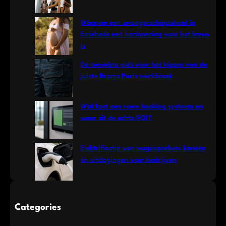
Waarom een zwangerschapsshoot in
Enschede een herinnering voor het leven
is
De complete gids voor het kiezen van de
juiste Brams Paris werkbroek
Wat kost een room booking systeem en
waar zit de echte ROI?
Elektrificatie van wagenparken: kansen
én uitdagingen voor bedrijven
Categories