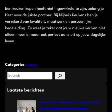
Een keuken kopen hoeft niet ingewikkeld te zijn, zolang je
kiest voor de juiste partner. Bij Nijhuis Keukens ben je
verzekerd van kwaliteit, maatwerk en persoonlijke
begeleiding. Zo weet je zeker dat jouw nieuwe keuken niet
alleen mooi is, maar ook perfect aansluit op jouw dagelijks
leven.
Categories
:
wonen
S
e
a
Laatste berichten
r
c
Marieke Kok Makelaar: objectief advies
h
bij de aankoop van een woning