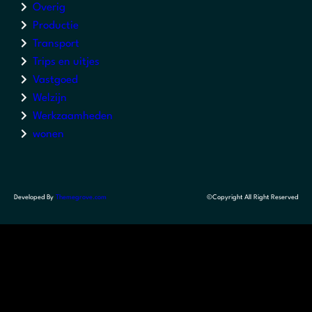
Overig
Productie
Transport
Trips en uitjes
Vastgoed
Welzijn
Werkzaamheden
wonen
Developed By
Themegrove.com
©Copyright All Right Reserved