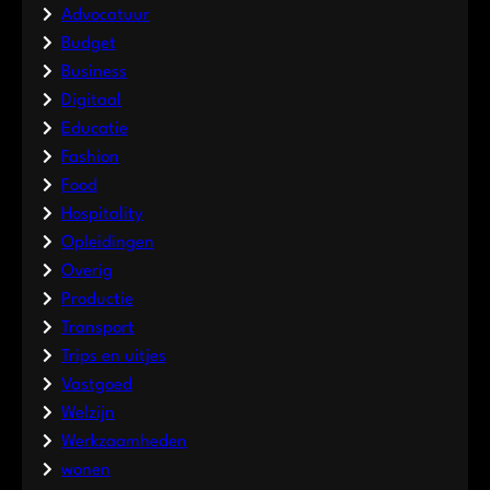
Advocatuur
Budget
Business
Digitaal
Educatie
Fashion
Food
Hospitality
Opleidingen
Overig
Productie
Transport
Trips en uitjes
Vastgoed
Welzijn
Werkzaamheden
wonen