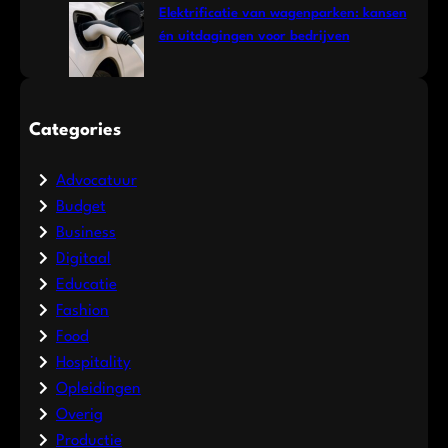
Elektrificatie van wagenparken: kansen
én uitdagingen voor bedrijven
Categories
Advocatuur
Budget
Business
Digitaal
Educatie
Fashion
Food
Hospitality
Opleidingen
Overig
Productie