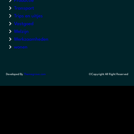
Productie
Transport
Trips en uitjes
Vastgoed
Welzijn
Werkzaamheden
wonen
Developed By
Themegrove.com
©Copyright All Right Reserved