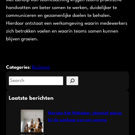
handvatten om beter samen te werken, duidelijker te
communiceren en gezamenlijke doelen te behalen.
Hierdoor ontstaat een werkomgeving waarin medewerkers
zich betrokken voelen en waarin teams samen kunnen
blijven groeien.
Categories
:
Business
S
e
a
Laatste berichten
r
c
Marieke Kok Makelaar: objectief advies
h
bij de aankoop van een woning