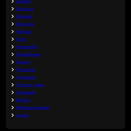
Budget
Business
Digitaal
Educatie
Fashion
Food
Hospitality
Opleidingen
Overig
Productie
Transport
Trips en uitjes
Vastgoed
Welzijn
Werkzaamheden
wonen