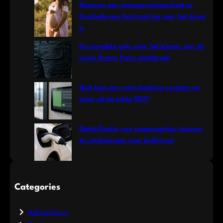
Waarom een zwangerschapsshoot in
Enschede een herinnering voor het leven
is
De complete gids voor het kiezen van de
juiste Brams Paris werkbroek
Wat kost een room booking systeem en
waar zit de echte ROI?
Elektrificatie van wagenparken: kansen
én uitdagingen voor bedrijven
Categories
Advocatuur