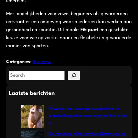
iedereen.
Met mogelijkheden voor zowel beginners als gevorderden
ontstaat er een omgeving waarin iedereen kan werken aan
gezondheid en conditie. Dit maakt
Fit-punt
een geschikte
keuze voor wie op zoek is naar een flexibele en gevarieerde
manier van sporten.
Categories
:
Business
S
e
a
Laatste berichten
r
c
Waarom een zwangerschapsshoot in
h
Enschede een herinnering voor het leven
is
De complete gids voor het kiezen van de