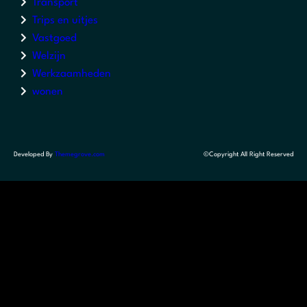
Transport
Trips en uitjes
Vastgoed
Welzijn
Werkzaamheden
wonen
Developed By
Themegrove.com
©Copyright All Right Reserved