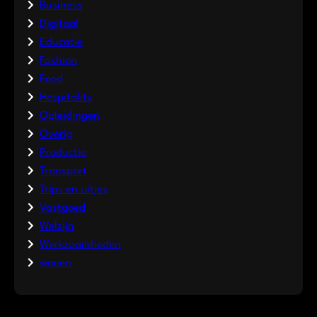
Business
Digitaal
Educatie
Fashion
Food
Hospitality
Opleidingen
Overig
Productie
Transport
Trips en uitjes
Vastgoed
Welzijn
Werkzaamheden
wonen