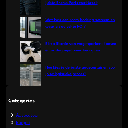
juiste Brams Paris werkbroek
Wat kost een room booking systeem en
waar zit de echte ROI?
Elektrificatie van wagenparken: kansen
én uitdagingen voor bedrijven
Hoe kies je de juiste gaascontainer voor
jouw logistieke proces?
Categories
Advocatuur
Budget