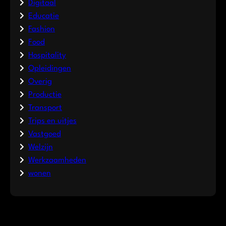
Digitaal
Educatie
Fashion
Food
Hospitality
Opleidingen
Overig
Productie
Transport
Trips en uitjes
Vastgoed
Welzijn
Werkzaamheden
wonen