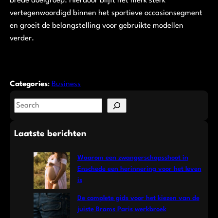
brede doelgroep. Hierdoor blijft het merk sterk
vertegenwoordigd binnen het sportieve occasionsegment
en groeit de belangstelling voor gebruikte modellen
verder.
Categories
:
Business
S
e
a
Laatste berichten
r
c
Waarom een zwangerschapsshoot in
h
Enschede een herinnering voor het leven
is
De complete gids voor het kiezen van de
juiste Brams Paris werkbroek