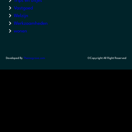
Trips en uitjes
Vastgoed
Welzijn
Werkzaamheden
wonen
Developed By
Themegrove.com
©Copyright All Right Reserved