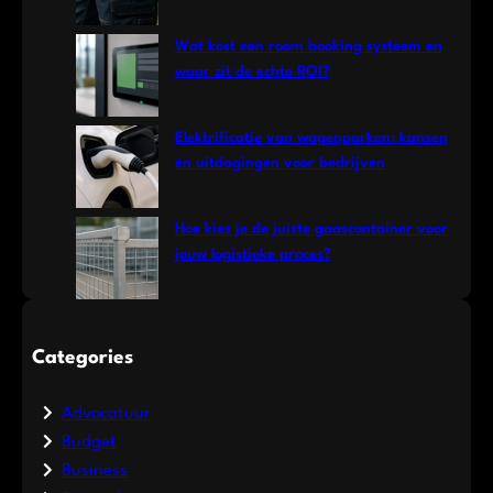
Wat kost een room booking systeem en
waar zit de echte ROI?
Elektrificatie van wagenparken: kansen
én uitdagingen voor bedrijven
Hoe kies je de juiste gaascontainer voor
jouw logistieke proces?
Categories
Advocatuur
Budget
Business