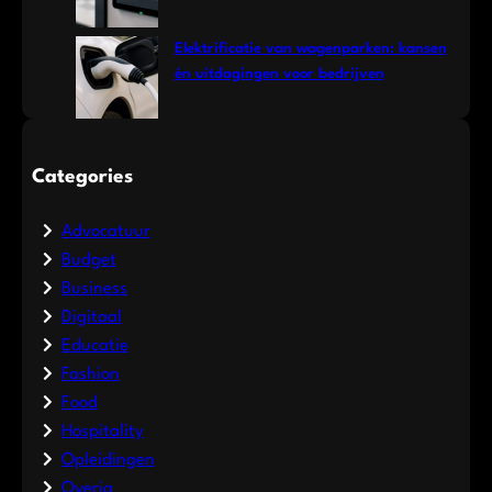
Elektrificatie van wagenparken: kansen
én uitdagingen voor bedrijven
Categories
Advocatuur
Budget
Business
Digitaal
Educatie
Fashion
Food
Hospitality
Opleidingen
Overig