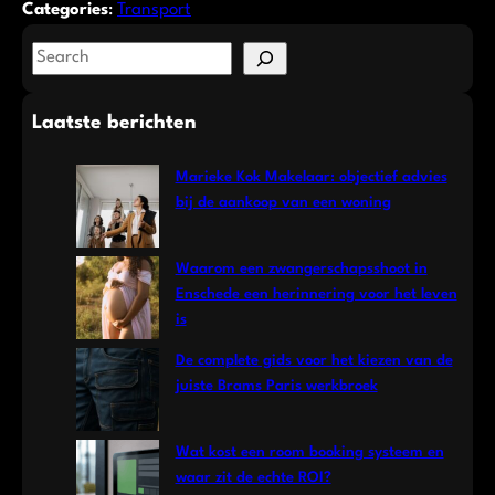
Categories
:
Transport
S
e
a
Laatste berichten
r
c
Marieke Kok Makelaar: objectief advies
h
bij de aankoop van een woning
Waarom een zwangerschapsshoot in
Enschede een herinnering voor het leven
is
De complete gids voor het kiezen van de
juiste Brams Paris werkbroek
Wat kost een room booking systeem en
waar zit de echte ROI?